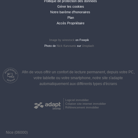
Politique de protection des données
Gérer les cookies
Notre barème d'honoraires
Plan
Accès Propriétaire
Image by wirestock
on Freepik
Photo de
Nick Karvounis
sur
Unsplash
Afin de vous offrir un confort de lecture permanent, depuis votre PC,
votre tablette ou votre smartphone, notre site s'adapte
automatiquement aux différents types d'écrans
Logiciel immobilier
Création site internet immobilier
Référencement immobilier
Nice (06000)