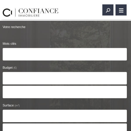
Votre recherche
Mots clés
Budget
(€)
Surface
2
(m
)