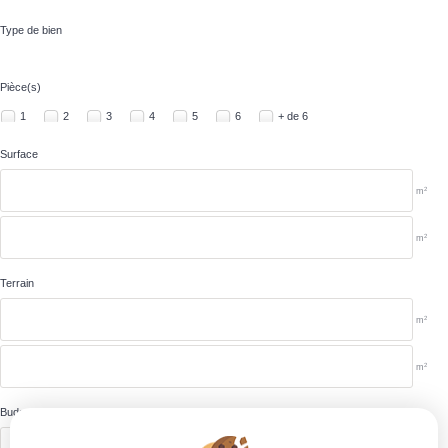
Type de bien
Pièce(s)
1
2
3
4
5
6
+ de 6
Surface
2
m
2
m
Terrain
2
m
2
m
Budget