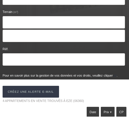
Terrain
2
(m
)
Réf.
Pour en savoir plus sur la gestion de vos données et vos droits, veuillez cliquer
ici
.
CRÉEZ UNE ALERTE E-MAIL
4
APPARTEMENTS EN VENTE TROUVÉS À EZE (06360)
Date
Prix
CP