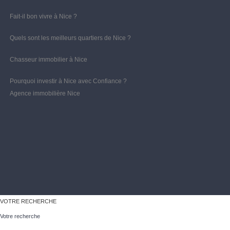
Fait-il bon vivre à Nice ?
Quels sont les meilleurs quartiers de Nice ?
Chasseur immobilier à Nice
Pourquoi investir à Nice avec Confiance ?
Agence immobilière Nice
VOTRE RECHERCHE
Votre recherche