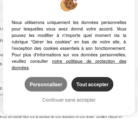
€
€
Nous utiliserons uniquement les données personnelles
pour lesquelles vous avez donné votre accord. Vous
Localité
pouvez les modifier à n'importe quel moment via la
rubrique "Gérer les cookies" en bas de notre site, à
Étendre à
Veuillez renseigner une localité
l'exception des cookies essentiels à son fonctionnement.
Pour plus d'informations sur vos données personnelles,
VOTRE ADRESSE E-MAIL
veuillez consulter
notre politique de protection des
E-mail
*
données
.
Personnaliser
Tout accepter
E-mail
*
(confirmer)
Continuer sans accepter
Pour en savoir plus sur la gestion de vos données et vos droits, veuillez cliquer
ici
.
*
Champs obligatoires