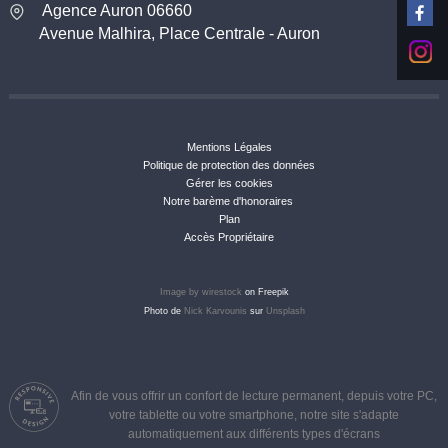
Agence Auron 06660
Avenue Malhira, Place Centrale - Auron
Mentions Légales
Politique de protection des données
Gérer les cookies
Notre barème d'honoraires
Plan
Accès Propriétaire
Image by wirestock
on Freepik
Photo de
Nick Karvounis
sur
Unsplash
Afin de vous offrir un confort de lecture permanent, depuis votre PC,
votre tablette ou votre smartphone, notre site s'adapte
automatiquement aux différents types d'écrans