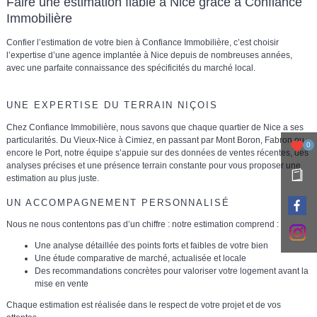
Faire une estimation fiable à Nice grâce à Confiance
Immobilière
Confier l’estimation de votre bien à
Confiance Immobilière
, c’est choisir
l’expertise d’une agence implantée à Nice depuis de nombreuses années,
avec une parfaite connaissance des spécificités du marché local.
UNE EXPERTISE DU TERRAIN NIÇOIS
Chez Confiance Immobilière, nous savons que
chaque quartier de Nice a ses
particularités
. Du Vieux-Nice à Cimiez, en passant par Mont Boron, Fabron ou
0
encore le Port, notre équipe s’appuie sur des
données de ventes récentes, des
analyses précises et une présence terrain constante
pour vous proposer une
estimation au plus juste.
UN ACCOMPAGNEMENT PERSONNALISÉ
Nous ne nous contentons pas d’un chiffre : notre estimation comprend :
Une
analyse détaillée des points forts et faibles
de votre bien
Une
étude comparative de marché
, actualisée et locale
Des
recommandations concrètes
pour valoriser votre logement avant la
mise en vente
Chaque estimation est réalisée dans le respect de votre projet et de vos