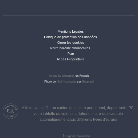
Mentions Légales
Politique de protection des données
Gérer les cookies
Notre barème d'honoraires
Plan
Accès Propriétaire
Image by wirestock
on Freepik
Photo de
Nick Karvounis
sur
Unsplash
Afin de vous offrir un confort de lecture permanent, depuis votre PC,
votre tablette ou votre smartphone, notre site s'adapte
automatiquement aux différents types d'écrans
Logiciel transaction