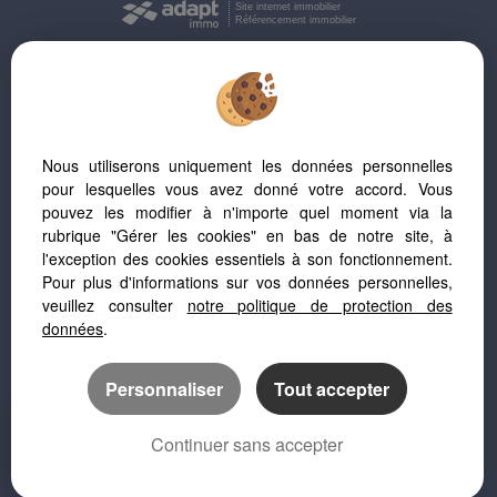
Site internet immobilier
Référencement immobilier
Nice (06000)
Auron (06660)
Nous utiliserons uniquement les données personnelles
Nice (06200)
pour lesquelles vous avez donné votre accord. Vous
Nice (06300)
pouvez les modifier à n'importe quel moment via la
Saint Etienne De Tinee (06660)
rubrique "Gérer les cookies" en bas de notre site, à
Eze (06360)
l'exception des cookies essentiels à son fonctionnement.
Nice (06100)
Pour plus d'informations sur vos données personnelles,
La Turbie (06320)
veuillez consulter
notre politique de protection des
La Gaude (06610)
données
.
Cagnes Sur Mer (06800)
Pierrefeu (06910)
Personnaliser
Tout accepter
Contes (06390)
Saint Laurent Du Var (06700)
Continuer sans accepter
Tourrettes Sur Loup (06140)
Carros (06510)