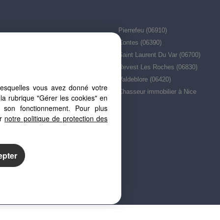
Pierrefeu (06910)
20)
Contes (06390)
Saint Laurent Du Var (06700)
10)
Revest Les Roches (06830)
r (06800)
Valdeblore (06420)
lesquelles vous avez donné votre
 meilleurs quartiers de Nice ?
Chasseur immobilier à Nice
la rubrique "Gérer les cookies" en
à son fonctionnement. Pour plus
er
notre politique de protection des
epter