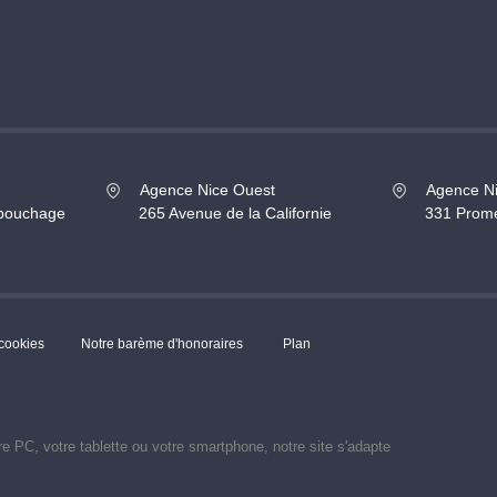
Agence Nice Ouest
Agence N
ubouchage
265 Avenue de la Californie
331 Prome
 cookies
Notre barème d'honoraires
Plan
re PC, votre tablette ou votre smartphone, notre site s'adapte