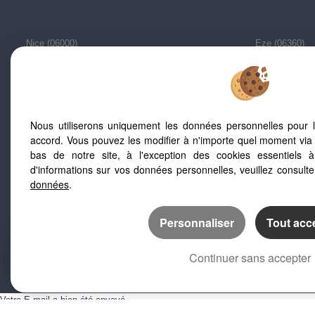
Nice (06000)
Eze (06360)
Auron (06660)
La Turbie (063
Nice (06200)
Nice (06100)
Nice (06300)
La Gaude (066
Saint Etienne De Tinee (06660)
Cagnes Sur Me
Nous utiliserons uniquement les données personnelles pour 
Quels sont les
accord. Vous pouvez les modifier à n'importe quel moment via 
Fait-il bon vivre à Nice ?
bas de notre site, à l'exception des cookies essentiels 
d'informations sur vos données personnelles, veuillez consult
données
.
Personnaliser
Tout acc
Continuer sans accepter
Votre E-mail a bien été envoyé.
Une erreur s'est produite lors de l'envoi de votre e-mail.