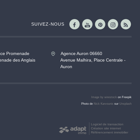
SUIVEZ-NOUS
ice Promenade
Agence Auron 06660
nade des Anglais
Avenue Malhira, Place Centrale -
Auron
Image by wirestock
on Freepik
Photo de
Nick Karvounis
sur
Unsplash
Logiciel de transaction
Création site internet
Référencement immobilier