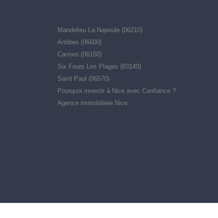
Mandelieu La Napoule (06210)
Antibes (06600)
Cannes (06150)
Six Fours Les Plages (83140)
Saint Paul (06570)
Pourquoi investir à Nice avec Confiance ?
Agence immobilière Nice