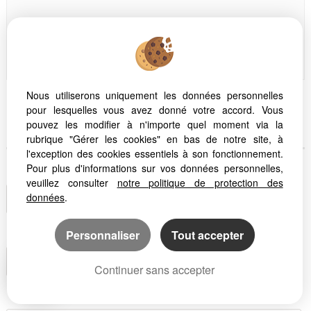
DÉTAILS
PARTAGER
Nous utiliserons uniquement les données personnelles
pour lesquelles vous avez donné votre accord. Vous
pouvez les modifier à n'importe quel moment via la
Envoyer
cette annonce à un ami
rubrique "Gérer les cookies" en bas de notre site, à
l'exception des cookies essentiels à son fonctionnement.
Pour plus d'informations sur vos données personnelles,
Votre e-mail
*
veuillez consulter
notre politique de protection des
données
.
Personnaliser
Tout accepter
Destinataire
*
Continuer sans accepter
Votre message
*