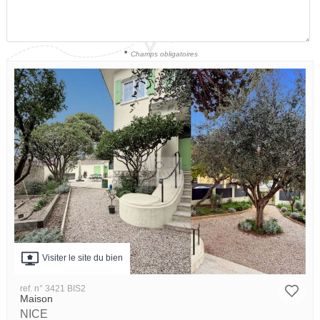
*
Champs obligatoires
Visiter le site du bien
ref. n° 3421 BIS2
Maison
NICE