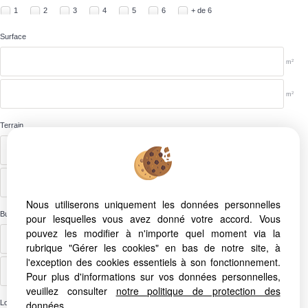
1
2
3
4
5
6
+ de 6
Surface
2
m
2
m
Terrain
2
m
2
m
Nous utiliserons uniquement les données personnelles
Budget
pour lesquelles vous avez donné votre accord. Vous
pouvez les modifier à n'importe quel moment via la
€
rubrique "Gérer les cookies" en bas de notre site, à
l'exception des cookies essentiels à son fonctionnement.
€
Pour plus d'informations sur vos données personnelles,
veuillez consulter
notre politique de protection des
Localité
données
.