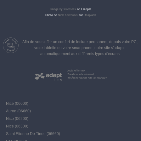
Image by wirestock
on Freepik
Photo de
Nick Karvounis
sur
Unsplash
Afin de vous offrir un confort de lecture permanent, depuis votre PC,
votre tablette ou votre smartphone, notre site s'adapte
automatiquement aux différents types d'écrans
Logiciel immo
Création site internet
Référencement site immobilier
Nice (06000)
Auron (06660)
Nice (06200)
Nice (06300)
Saint Etienne De Tinee (06660)