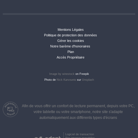
Mentions Légales
Politique de protection des données
Gérer les cookies
Notre barème d'honoraires
Plan
Accès Propriétaire
Image by wirestock
on Freepik
Photo de
Nick Karvounis
sur
Unsplash
Afin de vous offrir un confort de lecture permanent, depuis votre PC,
votre tablette ou votre smartphone, notre site s'adapte
automatiquement aux différents types d'écrans
Logiciel de transaction
Site internet immobilier