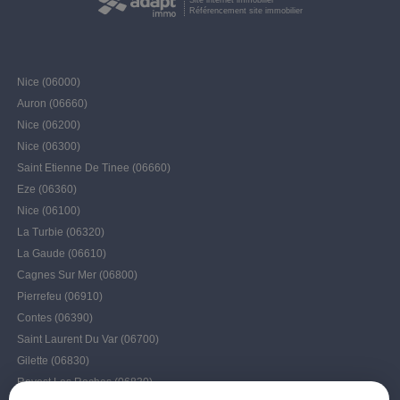
Référencement site immobilier
Nice (06000)
Auron (06660)
Nice (06200)
Nice (06300)
Saint Etienne De Tinee (06660)
Eze (06360)
Nice (06100)
La Turbie (06320)
La Gaude (06610)
Cagnes Sur Mer (06800)
Pierrefeu (06910)
Contes (06390)
Saint Laurent Du Var (06700)
Gilette (06830)
Revest Les Roches (06830)