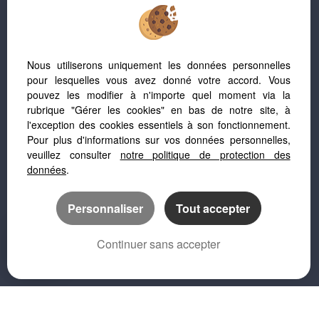
Valdeblore (06420)
Mandelieu La Napoule (06210)
Antibes (06600)
Cannes (06150)
Nous utiliserons uniquement les données personnelles
Six Fours Les Plages (83140)
pour lesquelles vous avez donné votre accord. Vous
pouvez les modifier à n'importe quel moment via la
Fait-il bon vivre à Nice ?
rubrique "Gérer les cookies" en bas de notre site, à
l'exception des cookies essentiels à son fonctionnement.
Quels sont les meilleurs quartiers de Nice ?
Pour plus d'informations sur vos données personnelles,
veuillez consulter
notre politique de protection des
Chasseur immobilier à Nice
données
.
Pourquoi investir à Nice avec Confiance ?
Personnaliser
Tout accepter
Agence immobilière Nice
Continuer sans accepter